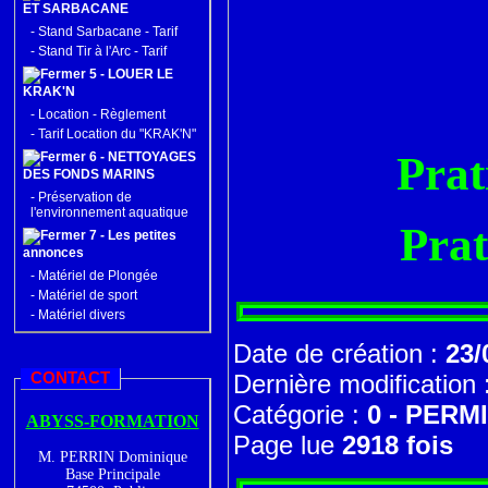
ET SARBACANE
-
Stand Sarbacane - Tarif
-
Stand Tir à l'Arc - Tarif
5 - LOUER LE
KRAK'N
-
Location - Règlement
-
Tarif Location du "KRAK'N"
Prat
6 - NETTOYAGES
DES FONDS MARINS
-
Préservation de
l'environnement aquatique
Prat
7 - Les petites
annonces
-
Matériel de Plongée
-
Matériel de sport
-
Matériel divers
Date de création :
23/
CONTACT
Dernière modification 
Catégorie :
0 - PERM
ABYSS-FORMATION
Page lue
2918 fois
M. PERRIN Dominique
Base Principale