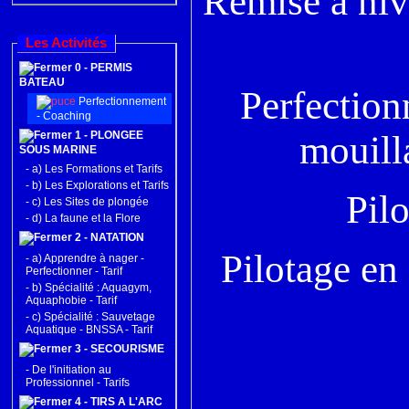
Remise à niv
Les Activités
0 - PERMIS
BATEAU
Perfectio
Perfectionnement
- Coaching
1 - PLONGEE
mouilla
SOUS MARINE
-
a) Les Formations et Tarifs
-
b) Les Explorations et Tarifs
Pil
-
c) Les Sites de plongée
-
d) La faune et la Flore
2 - NATATION
Pilotage en
-
a) Apprendre à nager -
Perfectionner - Tarif
-
b) Spécialité : Aquagym,
Aquaphobie - Tarif
-
c) Spécialité : Sauvetage
Aquatique - BNSSA - Tarif
3 - SECOURISME
-
De l'initiation au
Professionnel - Tarifs
4 - TIRS A L'ARC