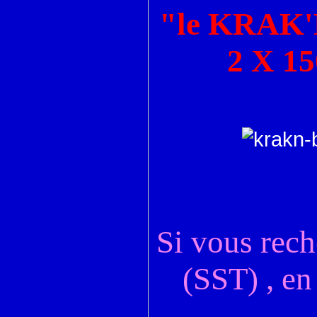
"le KRAK'
2 X 15
Si vous rec
(SST) , en