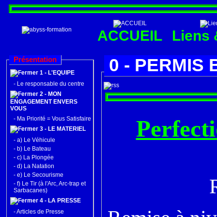
ACCUEIL
Liens 
Présentation
0 - PERMIS 
1 - L'EQUIPE
-
Le responsable du centre
2 - MON
ENGAGEMENT ENVERS
VOUS
-
Ma Priorité = Vous Satisfaire
Perfect
3 - LE MATERIEL
-
a) Le Véhicule
-
b) Le Bateau
-
c) La Plongée
-
d) La Natation
-
e) Le Secourisme
-
f) Le Tir (à l'Arc, Arc-trap et
Sarbacanes)
4 - LA PRESSE
-
Articles de Presse