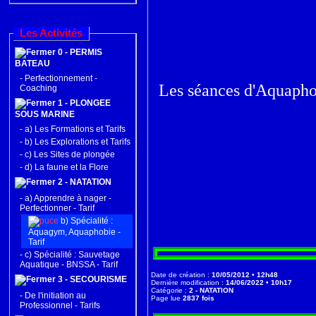
Les Activités
0 - PERMIS
BATEAU
-
Perfectionnement -
Les séances d'Aquaphob
Coaching
1 - PLONGEE
SOUS MARINE
-
a) Les Formations et Tarifs
-
b) Les Explorations et Tarifs
-
c) Les Sites de plongée
-
d) La faune et la Flore
2 - NATATION
-
a) Apprendre à nager -
Perfectionner - Tarif
b) Spécialité :
Aquagym, Aquaphobie -
Tarif
-
c) Spécialité : Sauvetage
Aquatique - BNSSA - Tarif
Date de création :
10/05/2012 • 12h48
3 - SECOURISME
Dernière modification :
14/06/2022 • 10h17
Catégorie :
2 - NATATION
-
De l'initiation au
Page lue
2837 fois
Professionnel - Tarifs