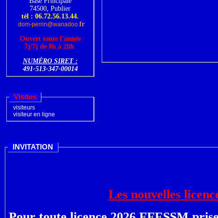
Base Principale
74500, Publier
tél : 06.72.56.13.44.
fr
dom-perrin@wanadoo.
Ouvert toute l'année
7j/7j
de 8h à 20h
NUMÉRO SIRET :
491-513-347-00014
Visites
visiteurs
visiteur en ligne
INVITATION
Les nouvelles licenc
Pour toute licence 2026 FFESSM prise 