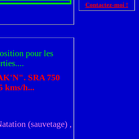
Contactez-moi !
osition pour les
ties....
RAK'N". SRA 750
 kms/h...
atation (sauvetage) ,