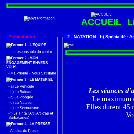
ACCUEIL
L
Présentation
2 - NATATION - b) Spécialité : 
1 - L'EQUIPE
-
Le responsable du centre
2 - MON
ENGAGEMENT ENVERS
VOUS
-
Ma Priorité = Vous Satisfaire
3 - LE MATERIEL
-
a) Le Véhicule
Les séances d
-
b) Le Bateau
Le maximum de
-
c) La Plongée
-
d) La Natation
Elles durent 45 
-
e) Le Secourisme
Vo
-
f) Le Tir (à l'Arc, Arc-trap et
Sarbacanes)
4 - LA PRESSE
-
Articles de Presse