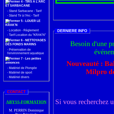
4 - TIRS A L'ARC
ET SARBACANE
-
Stand Sarbacane - Tarif
-
Stand Tir à l'Arc - Tarif
5 - LOUER LE
KRAK'N
-
Location - Règlement
DERNIERE INFO
-
Tarif Location du "KRAK'N"
6 - NETTOYAGES
Besoin d'une pr
DES FONDS MARINS
-
Préservation de
événeme
l'environnement aquatique
7 - Les petites
Nouveauté : Ba
annonces
-
Matériel de Plongée
Milpro d
-
Matériel de sport
-
Matériel divers
CONTACT
Si vous recherchez u
ABYSS-FORMATION
M. PERRIN Dominique