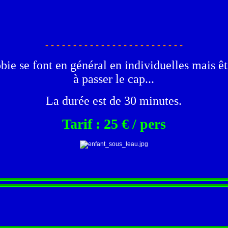
- - - - - - - - - - - - - - - - - - - - - - - - -
ie se font en général en individuelles mais êt
à passer le cap...
La durée est de 30 minutes.
Tarif : 25 € / pers